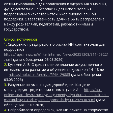
оптимизированные для вовлечения и удержания внимания,
фундаментально небезопасны для использования
подростками в качестве источников эмоциональной
поддержки. Ответственность должна быть распределена
между родителями, педагогами, разработчиками и
государством.
Список источников
1.
Сидоренко предупредила о рисках ИИ-компаньонов для
подростков —
https://rapsinews.ru/White_Internet_News/20251208/311409221
.html
(дата обращения: 03.03.2026)
2.
Кузьмин А. В. Отрицательное влияние искусственного
интеллекта на развитие и обучение подростков 14–18 лет
—
https://moluch.ru/archive/596/129885
(дата обращения:
03.03.2026)
3.
Разумные аргументы для дурной идеи. Как дети
манипулируют родителями с помощью ИИ —
https://otr-
online.ru/articles/razumnye-argumenty-dlya-durnoi-idei-kak-deti-
manipuliruyut-roditelyami-s-pomoshchyu-ii-292930.html
(дата
обращения: 03.03.2026)
4.
Нейробиологи определили, как ИИ влияет на творчество