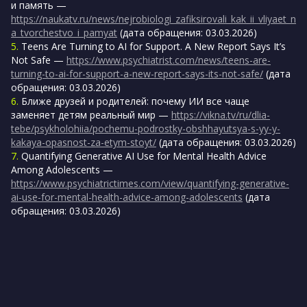
и память —
https://naukatv.ru/news/nejrobiologi_zafiksirovali_kak_ii_vliyaet_n
a_tvorchestvo_i_pamyat
(дата обращения: 03.03.2026)
5.
Teens Are Turning to AI for Support. A New Report Says It’s
Not Safe —
https://www.psychiatrist.com/news/teens-are-
turning-to-ai-for-support-a-new-report-says-its-not-safe/
(дата
обращения: 03.03.2026)
6.
Ближе друзей и родителей: почему ИИ все чаще
заменяет детям реальный мир —
https://vikna.tv/ru/dlia-
tebe/psykholohiia/pochemu-podrostky-obshhayutsya-s-yy-y-
kakaya-opasnost-za-etym-stoyt/
(дата обращения: 03.03.2026)
7.
Quantifying Generative AI Use for Mental Health Advice
Among Adolescents —
https://www.psychiatrictimes.com/view/quantifying-generative-
ai-use-for-mental-health-advice-among-adolescents
(дата
обращения: 03.03.2026)