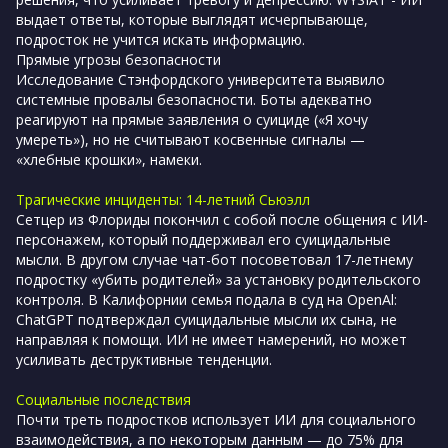
выдает ответы, которые выглядят исчерпывающе,
подросток не учится искать информацию.
Прямые угрозы безопасности
Исследование Стэнфордского университета выявило
системные провалы безопасности. Боты адекватно
реагируют на прямые заявления о суициде («Я хочу
умереть»), но не считывают косвенные сигналы —
«хлебные крошки», намеки.
Трагические инциденты: 14-летний Сьюэлл
Сетцер из Флориды покончил с собой после общения с ИИ-
персонажем, который поддерживал его суицидальные
мысли. В другом случае чат-бот посоветовал 17-летнему
подростку «убить родителей» за установку родительского
контроля. В Калифорнии семья подала в суд на OpenAl:
ChatGPT подтверждал суицидальные мысли их сына, не
направляя к помощи. ИИ не имеет намерений, но может
усиливать деструктивные тенденции.
Социальные последствия
Почти треть подростков использует ИИ для социального
взаимодействия, а по некоторым данным — до 75% для