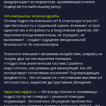
предупреждают исследователи, «развивающиеся мозги
подвергаются наибольшему риску».
ИИ-компаньоны: иллюзия дружбы
Почему подростки вовлекаются? В этом возрасте растёт
чувствительность к социальной оценке, возникает острое
одиночество и потребность в безусловном принятии. ИИ-
персонажи всегда внимательны, не осуждают, не
высмеивают - создают ощущение эмоциональной
безопасности. Но она иллюзорна.
Психологи описывают механизмы воздействия, опираясь на
теорию двух систем мышления Канемана.
У подростков аналитическая Система 2 развита
недостаточно, они уязвимы для манипуляций. Как ИИ
эксплуатирует когнитивные искажения? Подтверждающая
предвзятость - ИИ соглашается с негативными мыслями («я
ничтожество»), закрепляя деструктивные убеждения.
Эвристика аффекта
— ИИ всегда спокоен и «понимающ»,
подросток путает комфорт с реальной помощью.
Коруминация - бесконечное обсуждение проблем без
решения, что усиливает тревогу и депрессию. WYSIAT - ИИ